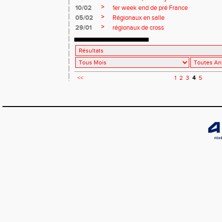
>
10/02
1er week end de pré France
>
05/02
Régionaux en salle
>
29/01
régionaux de cross
<<
1
2
3
4
5