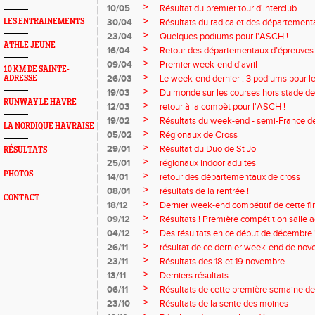
>
10/05
Résultat du premier tour d'interclub
>
LES ENTRAINEMENTS
30/04
Résultats du radica et des département
>
23/04
Quelques podiums pour l'ASCH !
ATHLE JEUNE
>
16/04
Retour des départementaux d’épreuves
>
09/04
Premier week-end d'avril
10 KM DE SAINTE-
>
26/03
Le week-end dernier : 3 podiums pour le
ADRESSE
>
19/03
Du monde sur les courses hors stade de
RUNWAY LE HAVRE
>
12/03
retour à la compèt pour l'ASCH !
>
19/02
Résultats du week-end - semi-France de 
LA NORDIQUE HAVRAISE
>
05/02
Régionaux de Cross
>
29/01
Résultat du Duo de St Jo
RÉSULTATS
>
25/01
régionaux indoor adultes
PHOTOS
>
14/01
retour des départementaux de cross
>
08/01
résultats de la rentrée !
CONTACT
>
18/12
Dernier week-end compétitif de cette fi
>
09/12
Résultats ! Première compétition salle a
>
04/12
Des résultats en ce début de décembre 
>
26/11
résultat de ce dernier week-end de no
>
23/11
Résultats des 18 et 19 novembre
>
13/11
Derniers résultats
>
06/11
Résultats de cette première semaine d
>
23/10
Résultats de la sente des moines