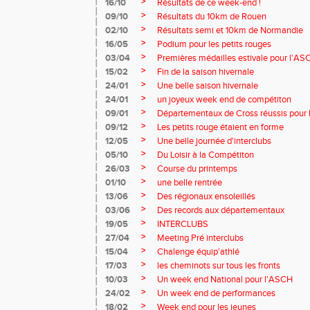
>
16/10
Résultats de ce week-end !
>
09/10
Résultats du 10km de Rouen
>
02/10
Résultats semi et 10km de Normandie
>
16/05
Podium pour les petits rouges
>
03/04
Premières médailles estivale pour l'AS
>
15/02
Fin de la saison hivernale
>
24/01
Une belle saison hivernale
>
24/01
un joyeux week end de compétiton
>
09/01
Départementaux de Cross réussis pour
>
09/12
Les petits rouge étaient en forme
>
12/05
Une belle journée d'interclubs
>
05/10
Du Loisir à la Compétiton
>
26/03
Course du printemps
>
01/10
une belle rentrée
>
13/06
Des régionaux ensoleillés
>
03/06
Des records aux départementaux
>
19/05
INTERCLUBS
>
27/04
Meeting Pré interclubs
>
15/04
Chalenge équip'athlé
>
17/03
les cheminots sur tous les fronts
>
10/03
Un week end National pour l'ASCH
>
24/02
Un week end de performances
>
18/02
Week end pour les jeunes