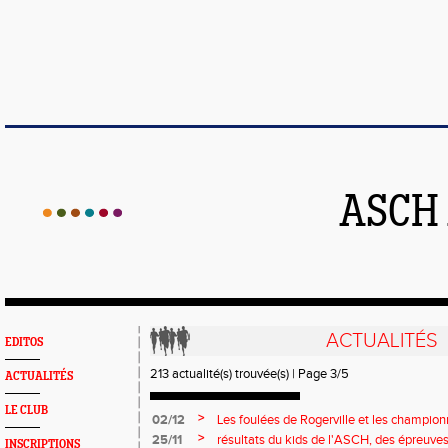
ASCH
ACTUALITÉS
EDITOS
213 actualité(s) trouvée(s) | Page 3/5
ACTUALITÉS
LE CLUB
>
02/12
Les foulées de Rogerville et les champi
lancers longs
>
25/11
résultats du kids de l'ASCH, des épreuves
INSCRIPTIONS