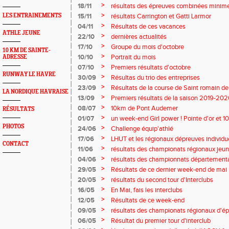
championnats départemantaux d'épreuv
>
18/11
résultats des épreuves combinées minim
>
LES ENTRAINEMENTS
15/11
résultats Carrington et Gatti Larmor
>
04/11
Résultats de ces vacances
ATHLE JEUNE
>
22/10
dernières actualités
>
17/10
Groupe du mois d'octobre
10 KM DE SAINTE-
>
10/10
Portrait du mois
ADRESSE
>
07/10
Premiers résultats d'octobre
RUNWAY LE HAVRE
>
30/09
Résultas du trio des entreprises
>
23/09
Résultats de la course de Saint romain d
LA NORDIQUE HAVRAISE
marche
>
13/09
Premiers résultats de la saison 2019-20
>
08/07
10km de Pont Audemer
RÉSULTATS
>
01/07
un week-end Girl power ! Pointe d'or et 
PHOTOS
>
24/06
Challenge équip'athlé
>
17/06
LHUT et les régionaux dépreuves individu
CONTACT
>
11/06
résultats des championats régionaux jeu
>
04/06
résultats des championnats département
>
29/05
Résultats de ce dernier week-end de mai
>
20/05
résultats du second tour d'Interclubs
>
16/05
En Mai, fais les interclubs
>
12/05
Résultats de ce week-end
>
09/05
résultats des championats régionaux d'
>
06/05
Résultat du premier tour d'interclub