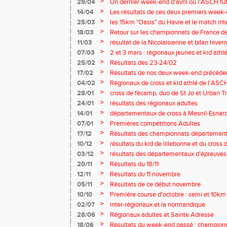
>
29/04
Un dernier week-end d'avril où l'ASCH fu
>
14/04
Les résultats de ces deux premiers week-e
>
25/03
les 15km "Oasis" du Havre et le match int
>
18/03
Retour sur les championnats de France d
des boucles de la Seine
>
11/03
résultat de la Nicolaisienne et bilan hivern
>
07/03
2 et 3 mars : régionaux jeunes et kid athl
>
25/02
Résultats des 23-24/02
>
17/02
Résultats de nos deux week-end précéde
>
04/02
Régionaux de cross et kid athlé de l'ASC
>
28/01
cross de fécamp, duo de St Jo et Urban Tr
>
24/01
résultats des régionaux adultes
>
14/01
départementaux de cross à Mesnil-Esnar
>
07/01
Premières compétitions Adultes
>
17/12
Résultats des championnats département
l’ASCH
>
10/12
résultats du kid de lillebonne et du cross 
>
03/12
résultats des départementaux d'épreuve
>
20/11
Résultats du 18/11
>
12/11
Résultats du 11 novembre
>
05/11
Résultats de ce début novembre
>
10/10
Première course d'octobre : semi et 10k
>
02/07
inter-régionaux et la normandique
>
28/06
Régionaux adultes et Sainte Adresse
>
18/06
Résultats du week-end passé : championn