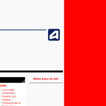
Mises à jour du site
naire
L'ouvrage
richement
illustré, qui
retrace
l’Histoire de la