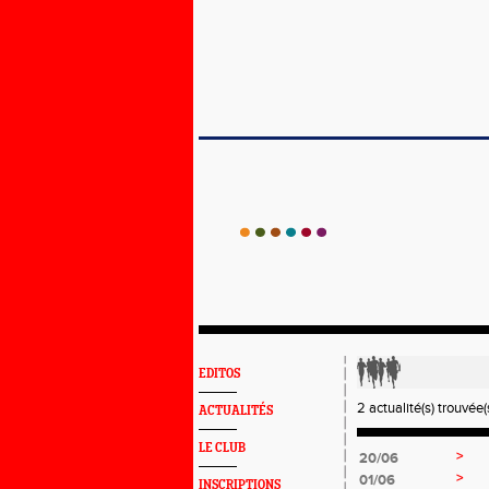
EDITOS
2 actualité(s) trouvée(s
ACTUALITÉS
LE CLUB
>
20/06
>
01/06
INSCRIPTIONS