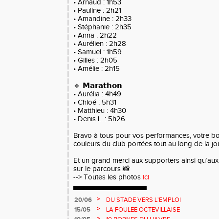
• Arnaud : 1h53
• Pauline : 2h21
• Amandine : 2h33
• Stéphanie : 2h35
• Anna : 2h22
• Aurélien : 2h28
• Samuel : 1h59
• Gilles : 2h05
• Amélie : 2h15
🔹 𝗠𝗮𝗿𝗮𝘁𝗵𝗼𝗻
• Aurélia : 4h49
• Chloé : 5h31
• Matthieu : 4h30
• Denis L. : 5h26
Bravo à tous pour vos performances, votre bo
couleurs du club portées tout au long de la jo
Et un grand merci aux supporters ainsi qu’a
sur le parcours 📸
--> Toutes les photos
ici
>
20/06
DU STADE VERS L'EMPLOI
>
15/05
LA FOULEE OCTEVILLAISE
>