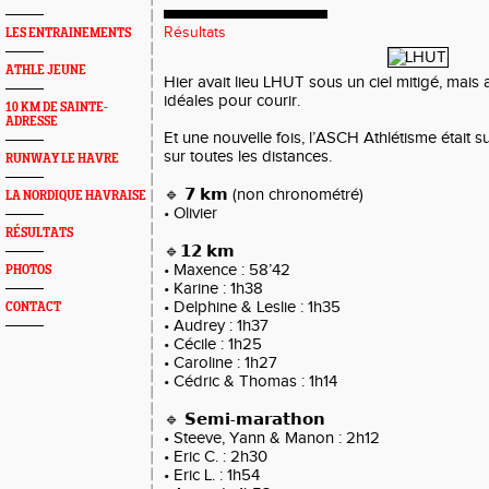
Résultats
LES ENTRAINEMENTS
ATHLE JEUNE
Hier avait lieu LHUT sous un ciel mitigé, mais
idéales pour courir.
10 KM DE SAINTE-
ADRESSE
Et une nouvelle fois, l’ASCH Athlétisme était
sur toutes les distances.
RUNWAY LE HAVRE
🔹 𝟳 𝗸𝗺 (non chronométré)
LA NORDIQUE HAVRAISE
• Olivier
RÉSULTATS
🔹𝟭𝟮 𝗸𝗺
• Maxence : 58’42
PHOTOS
• Karine : 1h38
• Delphine & Leslie : 1h35
CONTACT
• Audrey : 1h37
• Cécile : 1h25
• Caroline : 1h27
• Cédric & Thomas : 1h14
🔹 𝗦𝗲𝗺𝗶-𝗺𝗮𝗿𝗮𝘁𝗵𝗼𝗻
• Steeve, Yann & Manon : 2h12
• Eric C. : 2h30
• Eric L. : 1h54