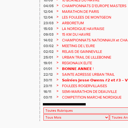
10/05
10 BORNES DU HAVRE
>
04/05
CHAMPIONNATS D'EUROPE MASTERS
>
12/04
MARATHON DE PARIS
>
12/04
LES FOULEES DE MONTGEON
>
23/03
ARBORETUM
>
15/03
LA NORDIQUE HAVRAISE
>
09/03
15 KM DU HAVRE
>
14/02
CHAMPIONNATS NATIONNAUX et CHA
MASTERS
>
03/02
MEETING DE L'EURE
>
02/02
RELAIS DE GAINNEVILLE
>
25/01
URBAN TRAIL DE LILLEBONNE
>
19/01
REGIONAUX ELITE
>
01/01
𝗕𝗢𝗡𝗡𝗘 𝗔𝗡𝗡𝗘́𝗘 !
>
22/12
SAINTE ADRESSE URBAN TRAIL
>
30/11
𝗦𝗼𝗶𝗿𝗲́𝗲𝘀 𝗝𝗲𝘀𝘀𝗲 𝗢𝘄𝗲𝗻𝘀 #𝟮 𝗲𝘁 #𝟯 – 𝗩
>
23/11
FOULEES ROGERVILLAISES
>
16/11
SEMI-MARATHON DE DEAUVILLE
>
03/11
COMPETITION MARCHE NORDIQUE