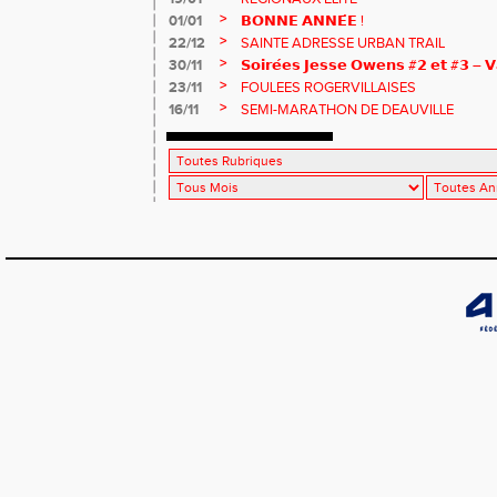
>
01/01
𝗕𝗢𝗡𝗡𝗘 𝗔𝗡𝗡𝗘́𝗘 !
>
22/12
SAINTE ADRESSE URBAN TRAIL
>
30/11
𝗦𝗼𝗶𝗿𝗲́𝗲𝘀 𝗝𝗲𝘀𝘀𝗲 𝗢𝘄𝗲𝗻𝘀 #𝟮 𝗲𝘁 #𝟯 – 𝗩
>
23/11
FOULEES ROGERVILLAISES
>
16/11
SEMI-MARATHON DE DEAUVILLE