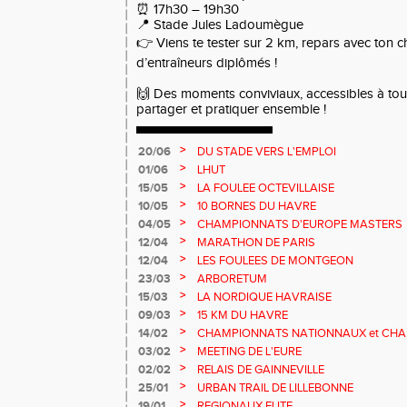
⏰ 17h30 – 19h30
📍 Stade Jules Ladoumègue
👉 Viens te tester sur 2 km, repars avec ton c
d’entraîneurs diplômés !
🙌 Des moments conviviaux, accessibles à tou
partager et pratiquer ensemble !
>
20/06
DU STADE VERS L'EMPLOI
>
01/06
LHUT
>
15/05
LA FOULEE OCTEVILLAISE
>
10/05
10 BORNES DU HAVRE
>
04/05
CHAMPIONNATS D'EUROPE MASTERS
>
12/04
MARATHON DE PARIS
>
12/04
LES FOULEES DE MONTGEON
>
23/03
ARBORETUM
>
15/03
LA NORDIQUE HAVRAISE
>
09/03
15 KM DU HAVRE
>
14/02
CHAMPIONNATS NATIONNAUX et CHA
MASTERS
>
03/02
MEETING DE L'EURE
>
02/02
RELAIS DE GAINNEVILLE
>
25/01
URBAN TRAIL DE LILLEBONNE
>
19/01
REGIONAUX ELITE