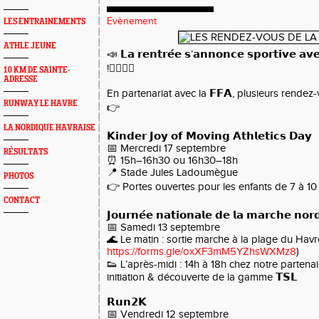
Evènement
LES ENTRAINEMENTS
ATHLE JEUNE
📣 𝗟𝗮 𝗿𝗲𝗻𝘁𝗿𝗲́𝗲 𝘀’𝗮𝗻𝗻𝗼𝗻𝗰𝗲 𝘀𝗽𝗼𝗿𝘁𝗶𝘃𝗲 𝗮𝘃
!🏃‍♀️🏃‍♂️
10 KM DE SAINTE-
ADRESSE
En partenariat avec la 𝗙𝗙𝗔, plusieurs rend
RUNWAY LE HAVRE
👉
LA NORDIQUE HAVRAISE
𝗞𝗶𝗻𝗱𝗲𝗿 𝗝𝗼𝘆 𝗼𝗳 𝗠𝗼𝘃𝗶𝗻𝗴 𝗔𝘁𝗵𝗹𝗲𝘁𝗶𝗰𝘀 𝗗𝗮𝘆
📅 Mercredi 17 septembre
RÉSULTATS
⏰ 15h–16h30 ou 16h30–18h
📍 Stade Jules Ladoumègue
PHOTOS
👉 Portes ouvertes pour les enfants de 7 à 10
CONTACT
𝗝𝗼𝘂𝗿𝗻𝗲́𝗲 𝗻𝗮𝘁𝗶𝗼𝗻𝗮𝗹𝗲 𝗱𝗲 𝗹𝗮 𝗺𝗮𝗿𝗰𝗵𝗲 𝗻𝗼𝗿
📅 Samedi 13 septembre
🌊 Le matin : sortie marche à la plage du Havre
https://forms.gle/oxXF3mM5YZhsWXMz8
)
👟 L’après-midi : 14h à 18h chez notre parte
initiation & découverte de la gamme 𝗧𝗦𝗟
𝗥𝘂𝗻𝟮𝗞
📅 Vendredi 12 septembre