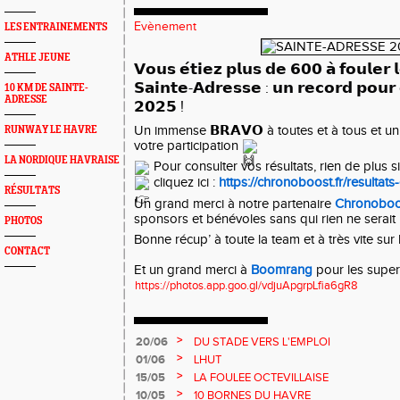
Evènement
LES ENTRAINEMENTS
ATHLE JEUNE
𝗩𝗼𝘂𝘀 𝗲́𝘁𝗶
𝗲𝘇 𝗽𝗹𝘂𝘀 𝗱𝗲 𝟲𝟬𝟬 𝗮̀ 𝗳𝗼𝘂𝗹𝗲𝗿 
𝗦𝗮𝗶𝗻𝘁𝗲-𝗔𝗱𝗿𝗲𝘀𝘀𝗲 : 𝘂𝗻 𝗿𝗲𝗰𝗼𝗿𝗱 𝗽𝗼𝘂𝗿 𝗰
10 KM DE SAINTE-
ADRESSE
𝟮𝟬𝟮𝟱 !
Un immense 𝗕𝗥𝗔𝗩𝗢 à toutes et à tous et un
RUNWAY LE HAVRE
votre participation
LA NORDIQUE HAVRAISE
Pour consulter vos résultats, rien de plus s
cliquez ici :
https://chronoboost.fr/resultat
RÉSULTATS
Un grand merci à notre partenaire
Chronoboo
sponsors et bénévoles sans qui rien ne serait
PHOTOS
Bonne récup’ à toute la team et à très vite sur 
CONTACT
Et un grand merci à
Boomrang
pour les super
https://photos.app.goo.gl/vdjuApgrpLfia6gR8
>
20/06
DU STADE VERS L'EMPLOI
>
01/06
LHUT
>
15/05
LA FOULEE OCTEVILLAISE
>
10/05
10 BORNES DU HAVRE