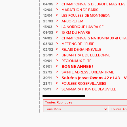
>
04/05
CHAMPIONNATS D'EUROPE MASTERS
>
12/04
MARATHON DE PARIS
>
12/04
LES FOULEES DE MONTGEON
>
23/03
ARBORETUM
>
15/03
LA NORDIQUE HAVRAISE
>
09/03
15 KM DU HAVRE
>
14/02
CHAMPIONNATS NATIONNAUX et CHA
MASTERS
>
03/02
MEETING DE L'EURE
>
02/02
RELAIS DE GAINNEVILLE
>
25/01
URBAN TRAIL DE LILLEBONNE
>
19/01
REGIONAUX ELITE
>
01/01
𝗕𝗢𝗡𝗡𝗘 𝗔𝗡𝗡𝗘́𝗘 !
>
22/12
SAINTE ADRESSE URBAN TRAIL
>
30/11
𝗦𝗼𝗶𝗿𝗲́𝗲𝘀 𝗝𝗲𝘀𝘀𝗲 𝗢𝘄𝗲𝗻𝘀 #𝟮 𝗲𝘁 #𝟯 – 𝗩
>
23/11
FOULEES ROGERVILLAISES
>
16/11
SEMI-MARATHON DE DEAUVILLE