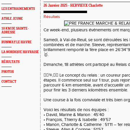
26 Janvier 2025 -
HERVIEUX Charlotte
LES ENTRAINEMENTS
Résultats
ATHLE JEUNE
10 KM DE SAINTE-
Ce week-end, plusieurs événements ont marqué
ADRESSE
Samedi, à Val-de-Reuil, se sont déroulées les
RUNWAY LE HAVRE
combinées et de marche. Steeve, représentant
brillamment remporté la 1ère place en 26’34’
LA NORDIQUE HAVRAISE
🥇.
RÉSULTATS
Dimanche, 18 athlètes ont participé au Relais d
PHOTOS
🏃‍♀️🏃🏃‍♂️ Le concept du relais : un coureur par
étapes. Il commence seul sur 1 tour, puis rejo
CONTACT
parcourir 6 km ensemble, avant d'accueillir un
pour finir les 3 derniers kilomètres ensemble.
Une course à la fois conviviale et très bien or
Voici les résultats de nos équipes :
• David, Marine & Marion : 45’40
• François, Thierry & Isabelle : 49’57
• Manon, Charlotte & Catherine : 51’11 – 1er rel
• Steeve, Allan & Corinne : 51’57