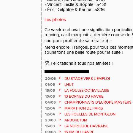
• Vincent, Leslie & Sophie : 54’31
• Éric, Delphine & Karine : 58’16
Les photos
.
Ce week-end avait une signification particuli
running, car il marquait la dernière course de F
sud pour profiter de sa retraite ☀️.
Merci encore, François, pour tous ces moment
souhaitons une belle route pour la suite !
🏆 Félicitations à tous nos athlètes !
>
20/06
DU STADE VERS L'EMPLOI
>
01/06
LHUT
>
15/05
LA FOULEE OCTEVILLAISE
>
10/05
10 BORNES DU HAVRE
>
04/05
CHAMPIONNATS D'EUROPE MASTERS
>
12/04
MARATHON DE PARIS
>
12/04
LES FOULEES DE MONTGEON
>
23/03
ARBORETUM
>
15/03
LA NORDIQUE HAVRAISE
>
09/03
15 KM DU HAVRE