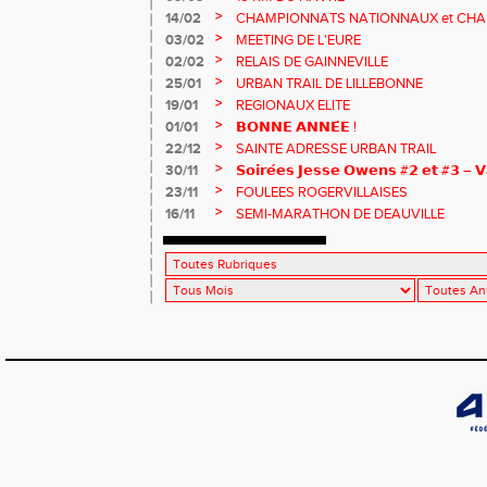
>
14/02
CHAMPIONNATS NATIONNAUX et CHA
MASTERS
>
03/02
MEETING DE L'EURE
>
02/02
RELAIS DE GAINNEVILLE
>
25/01
URBAN TRAIL DE LILLEBONNE
>
19/01
REGIONAUX ELITE
>
01/01
𝗕𝗢𝗡𝗡𝗘 𝗔𝗡𝗡𝗘́𝗘 !
>
22/12
SAINTE ADRESSE URBAN TRAIL
>
30/11
𝗦𝗼𝗶𝗿𝗲́𝗲𝘀 𝗝𝗲𝘀𝘀𝗲 𝗢𝘄𝗲𝗻𝘀 #𝟮 𝗲𝘁 #𝟯 – 𝗩
>
23/11
FOULEES ROGERVILLAISES
>
16/11
SEMI-MARATHON DE DEAUVILLE