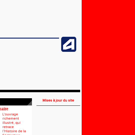
Mises à jour du site
naire
L'ouvrage
richement
illustré, qui
retrace
l’Histoire de la