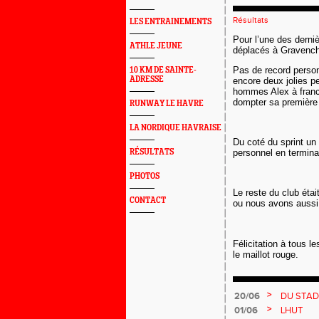
Résultats
LES ENTRAINEMENTS
Pour l’une des derni
ATHLE JEUNE
déplacés à Gravench
Pas de record perso
10 KM DE SAINTE-
ADRESSE
encore deux jolies p
hommes Alex à franch
dompter sa première 
RUNWAY LE HAVRE
LA NORDIQUE HAVRAISE
Du coté du sprint un
RÉSULTATS
personnel en termina
PHOTOS
Le reste du club éta
CONTACT
ou nous avons aussi é
Félicitation à tous le
le maillot rouge.
>
20/06
DU STAD
>
01/06
LHUT