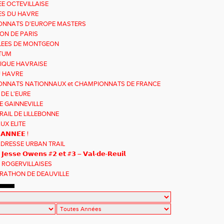
EE OCTEVILLAISE
ES DU HAVRE
ONNATS D'EUROPE MASTERS
N DE PARIS
LEES DE MONTGEON
TUM
IQUE HAVRAISE
U HAVRE
NNATS NATIONNAUX et CHAMPIONNATS DE FRANCE
S
 DE L'EURE
E GAINNEVILLE
RAIL DE LILLEBONNE
UX ELITE
𝗔𝗡𝗡𝗘́𝗘 !
ADRESSE URBAN TRAIL
𝘀 𝗝𝗲𝘀𝘀𝗲 𝗢𝘄𝗲𝗻𝘀 #𝟮 𝗲𝘁 #𝟯 – 𝗩𝗮𝗹-𝗱𝗲-𝗥𝗲𝘂𝗶𝗹
 ROGERVILLAISES
RATHON DE DEAUVILLE