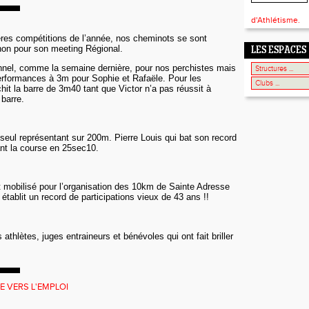
d'Athlétisme.
ères compétitions de l’année, nos cheminots se sont
on pour son meeting Régional.
LES ESPACES
nnel, comme la semaine dernière, pour nos perchistes mais
erformances à 3m pour Sophie et Rafaële. Pour les
it la barre de 3m40 tant que Victor n’a pas réussit à
barre.
 seul représentant sur 200m. Pierre Louis qui bat son record
nt la course en 25sec10.
it mobilisé pour l’organisation des 10km de Sainte Adresse
tablit un record de participations vieux de 43 ans !!
s athlètes, juges entraineurs et bénévoles qui ont fait briller
E VERS L'EMPLOI