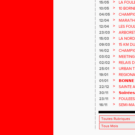
>
15/05
LA FOUL
>
10/05
10 BORN
>
04/05
CHAMPI
>
12/04
MARATHO
>
12/04
LES FOU
>
23/03
ARBORE
>
15/03
LA NORD
>
09/03
15 KM D
>
14/02
CHAMPIO
MASTER
>
03/02
MEETING
>
02/02
RELAIS D
>
25/01
URBAN T
>
19/01
REGIONA
>
01/01
𝗕𝗢𝗡𝗡𝗘 
>
22/12
SAINTE 
>
30/11
𝗦𝗼𝗶𝗿𝗲́𝗲
>
23/11
FOULEES
>
16/11
SEMI-MA