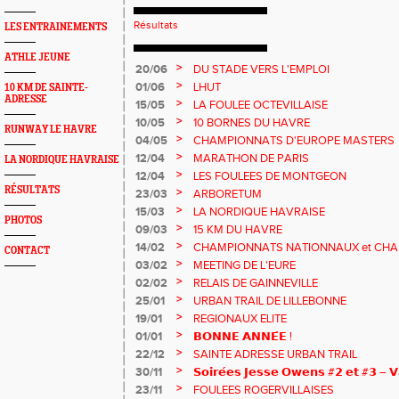
Résultats
LES ENTRAINEMENTS
ATHLE JEUNE
>
20/06
DU STADE VERS L'EMPLOI
>
01/06
LHUT
10 KM DE SAINTE-
ADRESSE
>
15/05
LA FOULEE OCTEVILLAISE
>
10/05
10 BORNES DU HAVRE
RUNWAY LE HAVRE
>
04/05
CHAMPIONNATS D'EUROPE MASTERS
>
12/04
MARATHON DE PARIS
LA NORDIQUE HAVRAISE
>
12/04
LES FOULEES DE MONTGEON
RÉSULTATS
>
23/03
ARBORETUM
>
15/03
LA NORDIQUE HAVRAISE
PHOTOS
>
09/03
15 KM DU HAVRE
>
14/02
CHAMPIONNATS NATIONNAUX et CHA
CONTACT
MASTERS
>
03/02
MEETING DE L'EURE
>
02/02
RELAIS DE GAINNEVILLE
>
25/01
URBAN TRAIL DE LILLEBONNE
>
19/01
REGIONAUX ELITE
>
01/01
𝗕𝗢𝗡𝗡𝗘 𝗔𝗡𝗡𝗘́𝗘 !
>
22/12
SAINTE ADRESSE URBAN TRAIL
>
30/11
𝗦𝗼𝗶𝗿𝗲́𝗲𝘀 𝗝𝗲𝘀𝘀𝗲 𝗢𝘄𝗲𝗻𝘀 #𝟮 𝗲𝘁 #𝟯 – 𝗩
>
23/11
FOULEES ROGERVILLAISES