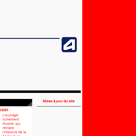
Mises à jour du site
naire
L'ouvrage
richement
illustré, qui
retrace
l’Histoire de la