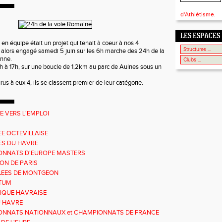
d'Athlétisme.
LES ESPACES
en équipe était un projet qui tenait à coeur à nos 4
t alors engagé samedi 5 juin sur les 6h marche des 24h de la
onne.
11h à 17h, sur une boucle de 1,2km au parc de Aulnes sous un
s à eux 4, ils se classent premier de leur catégorie.
E VERS L'EMPLOI
EE OCTEVILLAISE
ES DU HAVRE
ONNATS D'EUROPE MASTERS
N DE PARIS
LEES DE MONTGEON
TUM
IQUE HAVRAISE
U HAVRE
NNATS NATIONNAUX et CHAMPIONNATS DE FRANCE
S