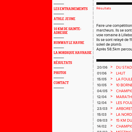
Résultats
LES ENTRAINEMENTS
ATHLE JEUNE
Faire une compétition 
10 KM DE SAINTE-
marcheurs. Ils se son
ADRESSE
voie romaine à Lilleb
Ils se sont relayé de 
RUNWAY LE HAVRE
soleil de plomb.
Après 58,5km parcouru
LA NORDIQUE HAVRAISE
RÉSULTATS
>
20/06
DU STAD
>
PHOTOS
01/06
LHUT
>
15/05
LA FOUL
CONTACT
>
10/05
10 BORN
>
04/05
CHAMPI
>
12/04
MARATHO
>
12/04
LES FOU
>
23/03
ARBORE
>
15/03
LA NORD
>
09/03
15 KM D
>
14/02
CHAMPIO
MASTER
>