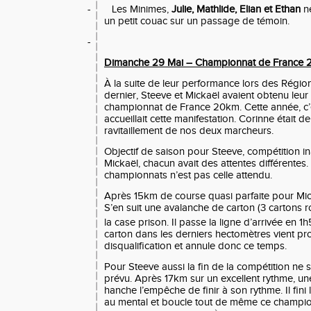
-
Les Minimes,
Julie, Mathlide, Elian et Ethan
ne
un petit couac sur un passage de témoin.
-
Dimanche 29 Mai – Championnat de France
À la suite de leur performance lors des Régio
dernier, Steeve et Mickaël avaient obtenu leur 
championnat de France 20km. Cette année, c’es
accueillait cette manifestation. Corinne était de
ravitaillement de nos deux marcheurs.
Objectif de saison pour Steeve, compétition i
Mickaël, chacun avait des attentes différentes.
championnats n’est pas celle attendu.
Après 15km de course quasi parfaite pour Mic
S’en suit une avalanche de carton (3 cartons 
la case prison. Il passe la ligne d’arrivée en 1
carton dans les derniers hectomètres vient p
disqualification et annule donc ce temps.
Pour Steeve aussi la fin de la compétition ne
prévu. Après 17km sur un excellent rythme, une
hanche l’empêche de finir à son rythme. Il fini 
au mental et boucle tout de même ce champi