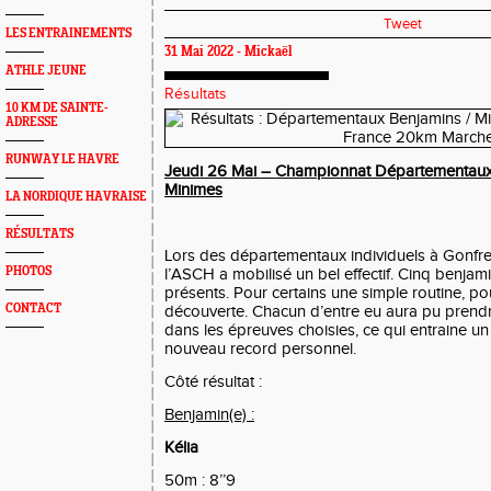
Tweet
LES ENTRAINEMENTS
31 Mai 2022 - Mickaël
ATHLE JEUNE
Résultats
10 KM DE SAINTE-
ADRESSE
RUNWAY LE HAVRE
Jeudi 26 Mai – Championnat Départementaux 
Minimes
LA NORDIQUE HAVRAISE
RÉSULTATS
Lors des départementaux individuels à Gonfrevi
PHOTOS
l’ASCH a mobilisé un bel effectif. Cinq benjami
présents. Pour certains une simple routine, po
CONTACT
découverte. Chacun d’entre eu aura pu prendre
dans les épreuves choisies, ce qui entraine u
nouveau record personnel.
Côté résultat :
Benjamin(e) :
Kélia
50m : 8’’9