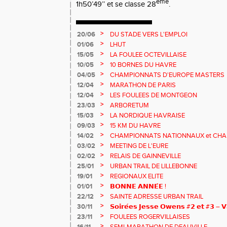
ème
1h50’49’’ et se classe 28
.
>
20/06
DU STADE VERS L'EMPLOI
>
01/06
LHUT
>
15/05
LA FOULEE OCTEVILLAISE
>
10/05
10 BORNES DU HAVRE
>
04/05
CHAMPIONNATS D'EUROPE MASTERS
>
12/04
MARATHON DE PARIS
>
12/04
LES FOULEES DE MONTGEON
>
23/03
ARBORETUM
>
15/03
LA NORDIQUE HAVRAISE
>
09/03
15 KM DU HAVRE
>
14/02
CHAMPIONNATS NATIONNAUX et CHA
MASTERS
>
03/02
MEETING DE L'EURE
>
02/02
RELAIS DE GAINNEVILLE
>
25/01
URBAN TRAIL DE LILLEBONNE
>
19/01
REGIONAUX ELITE
>
01/01
𝗕𝗢𝗡𝗡𝗘 𝗔𝗡𝗡𝗘́𝗘 !
>
22/12
SAINTE ADRESSE URBAN TRAIL
>
30/11
𝗦𝗼𝗶𝗿𝗲́𝗲𝘀 𝗝𝗲𝘀𝘀𝗲 𝗢𝘄𝗲𝗻𝘀 #𝟮 𝗲𝘁 #𝟯 – 𝗩
>
23/11
FOULEES ROGERVILLAISES
>