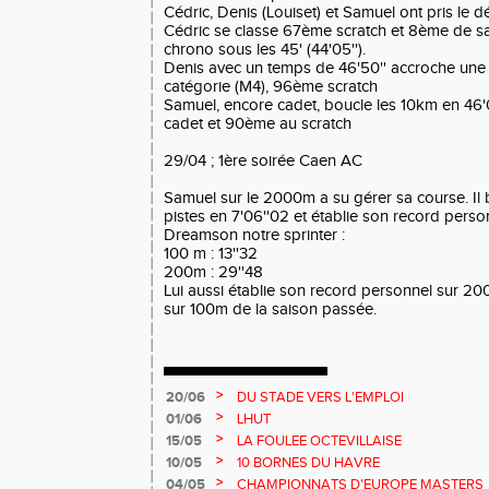
Cédric, Denis (Louiset) et Samuel ont pris le 
Cédric se classe 67ème scratch et 8ème de sa
chrono sous les 45' (44'05'').
Denis avec un temps de 46'50'' accroche une
catégorie (M4), 96ème scratch
Samuel, encore cadet, boucle les 10km en 46'0
cadet et 90ème au scratch
29/04 ; 1ère soirée Caen AC
Samuel sur le 2000m a su gérer sa course. Il 
pistes en 7'06''02 et établie son record perso
Dreamson notre sprinter :
100 m : 13''32
200m : 29''48
Lui aussi établie son record personnel sur 20
sur 100m de la saison passée.
>
20/06
DU STADE VERS L'EMPLOI
>
01/06
LHUT
>
15/05
LA FOULEE OCTEVILLAISE
>
10/05
10 BORNES DU HAVRE
>
04/05
CHAMPIONNATS D'EUROPE MASTERS