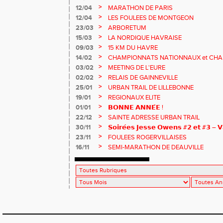
>
12/04
MARATHON DE PARIS
>
12/04
LES FOULEES DE MONTGEON
>
23/03
ARBORETUM
>
15/03
LA NORDIQUE HAVRAISE
>
09/03
15 KM DU HAVRE
>
14/02
CHAMPIONNATS NATIONNAUX et CHA
MASTERS
>
03/02
MEETING DE L'EURE
>
02/02
RELAIS DE GAINNEVILLE
>
25/01
URBAN TRAIL DE LILLEBONNE
>
19/01
REGIONAUX ELITE
>
01/01
𝗕𝗢𝗡𝗡𝗘 𝗔𝗡𝗡𝗘́𝗘 !
>
22/12
SAINTE ADRESSE URBAN TRAIL
>
30/11
𝗦𝗼𝗶𝗿𝗲́𝗲𝘀 𝗝𝗲𝘀𝘀𝗲 𝗢𝘄𝗲𝗻𝘀 #𝟮 𝗲𝘁 #𝟯 – 𝗩
>
23/11
FOULEES ROGERVILLAISES
>
16/11
SEMI-MARATHON DE DEAUVILLE