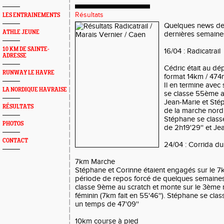
Résultats
LES ENTRAINEMENTS
Quelques news de
ATHLE JEUNE
dernières semaine
10 KM DE SAINTE-
16/04 : Radicatrail
ADRESSE
Cédric était au dép
RUNWAY LE HAVRE
format 14km / 474
Il en termine avec 
LA NORDIQUE HAVRAISE
se classe 55ème a
Jean-Marie et Stép
RÉSULTATS
de la marche nord
Stéphane se class
PHOTOS
de 2h19'29'' et J
CONTACT
24/04 : Corrida d
7km Marche
Stéphane et Corinne étaient engagés sur le 
période de repos forcé de quelques semaines
classe 9ème au scratch et monte sur le 3èm
féminin (7km fait en 55'46''). Stéphane se cla
un temps de 47'09''
10km course à pied