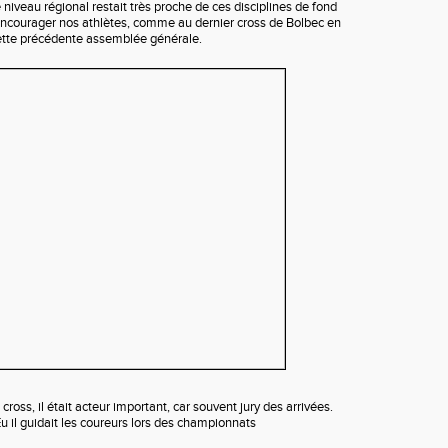
niveau régional restait très proche de ces disciplines de fond
 encourager nos athlètes, comme au dernier cross de Bolbec en
ette précédente assemblée générale.
oss, il était acteur important, car souvent jury des arrivées.
u il guidait les coureurs lors des championnats