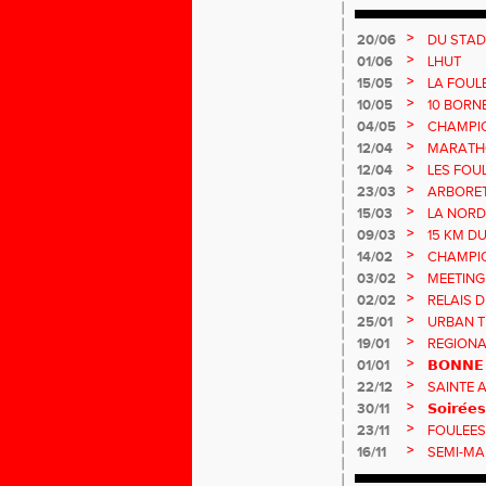
>
20/06
DU STAD
>
01/06
LHUT
>
15/05
LA FOUL
>
10/05
10 BORN
>
04/05
CHAMPI
>
12/04
MARATHO
>
12/04
LES FOU
>
23/03
ARBORE
>
15/03
LA NORD
>
09/03
15 KM D
>
14/02
CHAMPIO
MASTER
>
03/02
MEETING
>
02/02
RELAIS D
>
25/01
URBAN T
>
19/01
REGIONA
>
01/01
𝗕𝗢𝗡𝗡𝗘 
>
22/12
SAINTE 
>
30/11
𝗦𝗼𝗶𝗿𝗲́𝗲
>
23/11
FOULEES
>
16/11
SEMI-MA