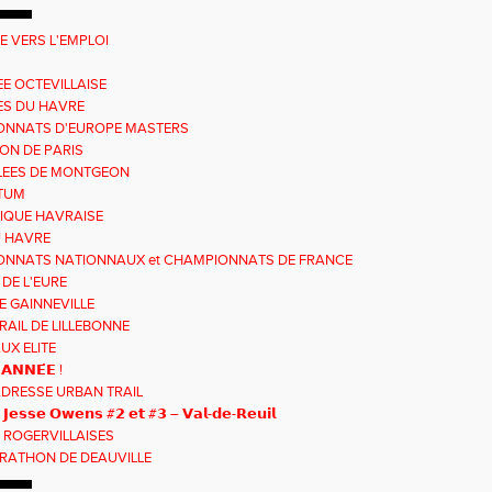
E VERS L'EMPLOI
EE OCTEVILLAISE
ES DU HAVRE
ONNATS D'EUROPE MASTERS
N DE PARIS
LEES DE MONTGEON
TUM
IQUE HAVRAISE
U HAVRE
NNATS NATIONNAUX et CHAMPIONNATS DE FRANCE
S
 DE L'EURE
E GAINNEVILLE
RAIL DE LILLEBONNE
UX ELITE
𝗔𝗡𝗡𝗘́𝗘 !
ADRESSE URBAN TRAIL
𝘀 𝗝𝗲𝘀𝘀𝗲 𝗢𝘄𝗲𝗻𝘀 #𝟮 𝗲𝘁 #𝟯 – 𝗩𝗮𝗹-𝗱𝗲-𝗥𝗲𝘂𝗶𝗹
 ROGERVILLAISES
RATHON DE DEAUVILLE