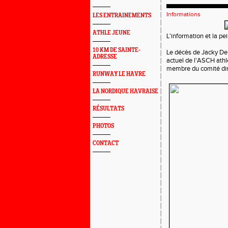
Informations
LES ENTRAINEMENTS
ATHLE JEUNE
L'information et la p
10 KM DE SAINTE-
Le décès de Jacky Den
ADRESSE
actuel de l'ASCH athl
membre du comité dir
RUNWAY LE HAVRE
LA NORDIQUE HAVRAISE
RÉSULTATS
PHOTOS
CONTACT