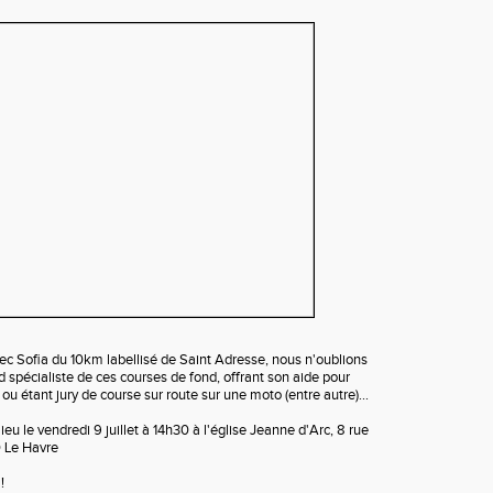
vec Sofia du 10km labellisé de Saint Adresse, nous n'oublions
nd spécialiste de ces courses de fond, offrant son aide pour
u étant jury de course sur route sur une moto (entre autre)...
eu le vendredi 9 juillet à 14h30 à l'église Jeanne d'Arc, 8 rue
 Le Havre
!