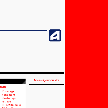
Mises à jour du site
naire
L'ouvrage
richement
illustré, qui
retrace
l’Histoire de la