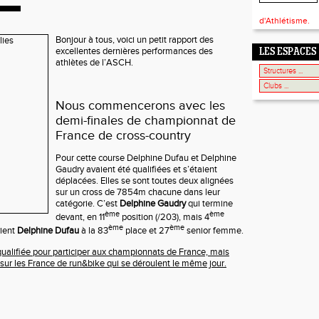
d'Athlétisme.
Bonjour à tous, voici un petit rapport des
excellentes dernières performances des
LES ESPACES
athlètes de l’ASCH.
Nous commencerons avec les
demi-finales de championnat de
France de cross-country
Pour cette course Delphine Dufau et Delphine
Gaudry avaient été qualifiées et s’étaient
déplacées. Elles se sont toutes deux alignées
sur un cross de 7854m chacune dans leur
catégorie. C’est
Delphine Gaudry
qui termine
ème
ème
devant, en 11
position (/203), mais 4
ème
ème
ient
Delphine Dufau
à la 83
place et 27
senior femme.
ualifiée pour participer aux championnats de France, mais
 sur les France de run&bike qui se déroulent le même jour.