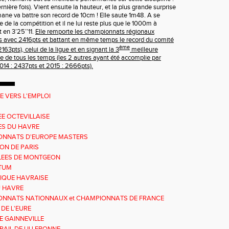
rnière fois). Vient ensuite la hauteur, et la plus grande surprise
mane va battre son record de 10cm ! Elle saute 1m48. A se
e de la compétition et il ne lui reste plus que le 1000m à
t en 3’25’’11.
Elle remporte les championnats régionaux
 avec 2416pts et battant en même temps le record du comité
ème
163pts), celui de la ligue et en signant la 3
meilleure
 de tous les temps (les 2 autres ayant été accomplie par
14 : 2437pts et 2015 : 2666pts).
E VERS L'EMPLOI
EE OCTEVILLAISE
ES DU HAVRE
ONNATS D'EUROPE MASTERS
N DE PARIS
LEES DE MONTGEON
TUM
IQUE HAVRAISE
U HAVRE
NNATS NATIONNAUX et CHAMPIONNATS DE FRANCE
S
 DE L'EURE
E GAINNEVILLE
RAIL DE LILLEBONNE