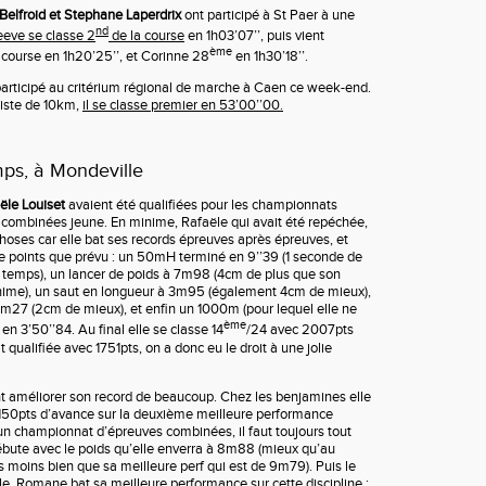
Belfroid et Stephane Laperdrix
ont participé à St Paer à une
nd
eeve se classe 2
de la course
en 1h03’07’’, puis vient
ème
 course en 1h20’25’’, et Corinne 28
en 1h30’18’’.
articipé au critérium régional de marche à Caen ce week-end.
piste de 10km,
il se classe premier en 53’00’’00.
ps, à Mondeville
ële Louiset
avaient été qualifiées pour les championnats
combinées jeune. En minime, Rafaële qui avait été repéchée,
choses car elle bat ses records épreuves après épreuves, et
e points que prévu : un 50mH terminé en 9’’39 (1 seconde de
 temps), un lancer de poids à 7m98 (4cm de plus que son
inime), un saut en longueur à 3m95 (également 4cm de mieux),
1m27 (2cm de mieux), et enfin un 1000m (pour lequel elle ne
ème
 en 3’50’’84. Au final elle se classe 14
/24 avec 2007pts
it qualifiée avec 1751pts, on a donc eu le droit à une jolie
améliorer son record de beaucoup. Chez les benjamines elle
 a 150pts d’avance sur la deuxième meilleure performance
’un championnat d’épreuves combinées, il faut toujours tout
bute avec le poids qu’elle enverra à 8m88 (mieux qu’au
moins bien que sa meilleure perf qui est de 9m79). Puis le
 Romane bat sa meilleure performance sur cette discipline :