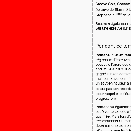
Steeve Cois, Corinne 
épreuve de 11km5.
St
ème
Stéphane, 9
de la
Steeve a également p
Sur une épreuve sur 
Pendant ce tem
Romane Pillet et Rafa
régionaux d’épreuves 
bouscule l’ordre des 
accumule ainsi plus d
gagné sur son dernier
meilleur lancer en m
un saut en hauteur à 
battra pas son record)
(pour rappel elle s’éta
progression).
Romane va également 
est favorite car elle
qualifiée. Mais lors d
recommencer ! Elle dé
départementaux, mais 
50mH, comme Rafaële,