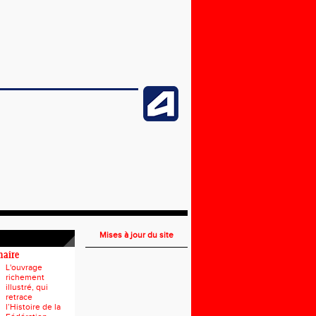
Mises à jour du site
naire
L'ouvrage
richement
illustré, qui
retrace
l’Histoire de la