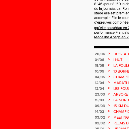
8’’46 (pour 8’’59 la de
de la journée, car Ro
stade elle est premièr
accomplir. Elle le cour
d’épreuves combinées
(qu’elle possédait en 2
performance Française
Madeline Abega en 20
>
20/06
DU STAD
>
01/06
LHUT
>
15/05
LA FOUL
>
10/05
10 BORN
>
04/05
CHAMPI
>
12/04
MARATHO
>
12/04
LES FOU
>
23/03
ARBORE
>
15/03
LA NORD
>
09/03
15 KM D
>
14/02
CHAMPIO
MASTER
>
03/02
MEETING
>
02/02
RELAIS D
>
25/01
URBAN T