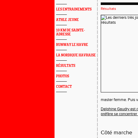
Résultats
LES ENTRAINEMENTS
ATHLE JEUNE
10 KM DE SAINTE-
ADRESSE
RUNWAY LE HAVRE
LA NORDIQUE HAVRAISE
RÉSULTATS
PHOTOS
CONTACT
master femme. Puis v
Delphine Gaudry est q
préfère se concentrer
Côté marche