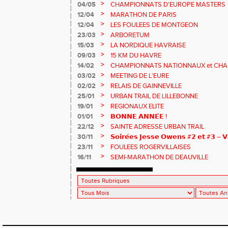
>
04/05
CHAMPIONNATS D'EUROPE MASTERS
>
12/04
MARATHON DE PARIS
>
12/04
LES FOULEES DE MONTGEON
>
23/03
ARBORETUM
>
15/03
LA NORDIQUE HAVRAISE
>
09/03
15 KM DU HAVRE
>
14/02
CHAMPIONNATS NATIONNAUX et CHA
MASTERS
>
03/02
MEETING DE L'EURE
>
02/02
RELAIS DE GAINNEVILLE
>
25/01
URBAN TRAIL DE LILLEBONNE
>
19/01
REGIONAUX ELITE
>
01/01
𝗕𝗢𝗡𝗡𝗘 𝗔𝗡𝗡𝗘́𝗘 !
>
22/12
SAINTE ADRESSE URBAN TRAIL
>
30/11
𝗦𝗼𝗶𝗿𝗲́𝗲𝘀 𝗝𝗲𝘀𝘀𝗲 𝗢𝘄𝗲𝗻𝘀 #𝟮 𝗲𝘁 #𝟯 – 𝗩
>
23/11
FOULEES ROGERVILLAISES
>
16/11
SEMI-MARATHON DE DEAUVILLE