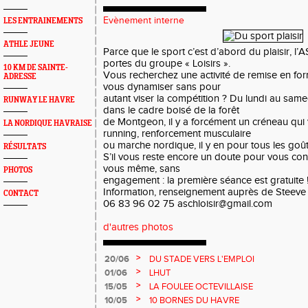
Evènement interne
LES ENTRAINEMENTS
ATHLE JEUNE
Parce que le sport c’est d’abord du plaisir, l
portes du groupe « Loisirs ».
10 KM DE SAINTE-
Vous recherchez une activité de remise en fo
ADRESSE
vous dynamiser sans pour
autant viser la compétition ? Du lundi au sam
RUNWAY LE HAVRE
dans le cadre boisé de la forêt
de Montgeon, il y a forcément un créneau qui
LA NORDIQUE HAVRAISE
running, renforcement musculaire
ou marche nordique, il y en pour tous les goûts
RÉSULTATS
S’il vous reste encore un doute pour vous con
vous même, sans
PHOTOS
engagement : la première séance est gratuite 
Information, renseignement auprès de Steeve
CONTACT
06 83 96 02 75 aschloisir@gmail.com
d'autres photos
>
20/06
DU STADE VERS L'EMPLOI
>
01/06
LHUT
>
15/05
LA FOULEE OCTEVILLAISE
>
10/05
10 BORNES DU HAVRE