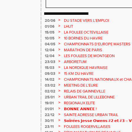
>
20/06
DU STADE VERS L'EMPLOI
>
01/06
LHUT
>
15/05
LA FOULEE OCTEVILLAISE
>
10/05
10 BORNES DU HAVRE
>
04/05
CHAMPIONNATS D'EUROPE MASTERS
>
12/04
MARATHON DE PARIS
>
12/04
LES FOULEES DE MONTGEON
>
23/03
ARBORETUM
>
15/03
LA NORDIQUE HAVRAISE
>
09/03
15 KM DU HAVRE
>
14/02
CHAMPIONNATS NATIONNAUX et CHA
MASTERS
>
03/02
MEETING DE L'EURE
>
02/02
RELAIS DE GAINNEVILLE
>
25/01
URBAN TRAIL DE LILLEBONNE
>
19/01
REGIONAUX ELITE
>
01/01
𝗕𝗢𝗡𝗡𝗘 𝗔𝗡𝗡𝗘́𝗘 !
>
22/12
SAINTE ADRESSE URBAN TRAIL
>
30/11
𝗦𝗼𝗶𝗿𝗲́𝗲𝘀 𝗝𝗲𝘀𝘀𝗲 𝗢𝘄𝗲𝗻𝘀 #𝟮 𝗲𝘁 #𝟯 – 𝗩
>
23/11
FOULEES ROGERVILLAISES