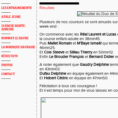
Résultats
LES ENTRAINEMENTS
ATHLE JEUNE
Plusieurs de nos coureurs se sont amusés sur
10 KM DE SAINTE-
week-end :
ADRESSE
On commence avec les
Réal Laurent et Lucas
q
RUNWAY LE HAVRE
la course enfant-adulte en 38min45.
Puis
Mallet Romain
et
M’Baye Ismaèl
qui termi
LA NORDIQUE HAVRAISE
46min25.
Et
Cois Steeve
et
Silliau Thierry
en 50min12.
RÉSULTATS
Enfin
Le Brouder François
et
Bernard Didier
en
A noter également que
Gaudry Delphine
termi
PHOTOS
en 43min03.
Dufau Delphine
en équipe également en 44mi
CONTACT
Et
Hebert Cédric
en équipe en 47min50.
Félicitation à tous ces courageux !
Et il est temps pour moi de vous laissez en c