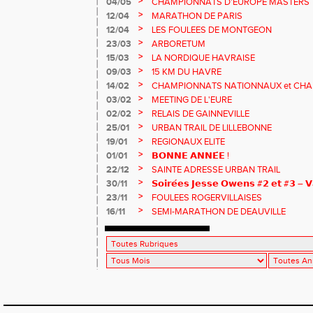
>
04/05
CHAMPIONNATS D'EUROPE MASTERS
>
12/04
MARATHON DE PARIS
>
12/04
LES FOULEES DE MONTGEON
>
23/03
ARBORETUM
>
15/03
LA NORDIQUE HAVRAISE
>
09/03
15 KM DU HAVRE
>
14/02
CHAMPIONNATS NATIONNAUX et CHA
MASTERS
>
03/02
MEETING DE L'EURE
>
02/02
RELAIS DE GAINNEVILLE
>
25/01
URBAN TRAIL DE LILLEBONNE
>
19/01
REGIONAUX ELITE
>
01/01
𝗕𝗢𝗡𝗡𝗘 𝗔𝗡𝗡𝗘́𝗘 !
>
22/12
SAINTE ADRESSE URBAN TRAIL
>
30/11
𝗦𝗼𝗶𝗿𝗲́𝗲𝘀 𝗝𝗲𝘀𝘀𝗲 𝗢𝘄𝗲𝗻𝘀 #𝟮 𝗲𝘁 #𝟯 – 𝗩
>
23/11
FOULEES ROGERVILLAISES
>
16/11
SEMI-MARATHON DE DEAUVILLE