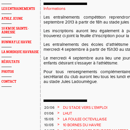
Informations
LES ENTRAINEMENTS
Les entraînements compétition reprendro
ATHLE JEUNE
septembre 2013 à partir de 18h au stade jul
10 KM DE SAINTE-
Les inscriptions auront lieu également à p
ADRESSE
trouverez ci-joint la feuille d'inscription pour 
RUNWAY LE HAVRE
Les entraînements des écoles d'athlétisme
mercredi 4 septembre à partir de 15h30 au 
LA NORDIQUE HAVRAISE
Le mercredi 4 septembre aura lieu une jou
RÉSULTATS
enfants désirant s'essayer à l'athlétisme.
Pour tous renseignements complémentai
PHOTOS
secrétariat du club auront lieu tous les lundi
au stade Jules Ladoumègue.
CONTACT
>
20/06
DU STADE VERS L'EMPLOI
>
01/06
LHUT
>
15/05
LA FOULEE OCTEVILLAISE
>
10/05
10 BORNES DU HAVRE