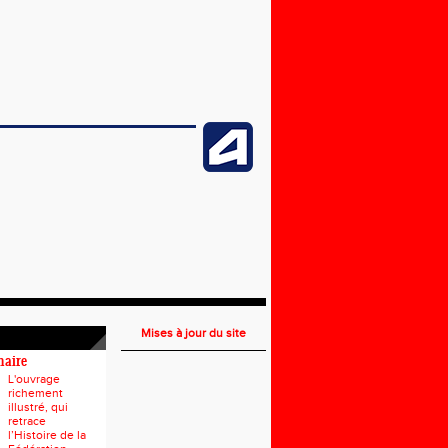
Mises à jour du site
naire
L'ouvrage
richement
illustré, qui
retrace
l’Histoire de la