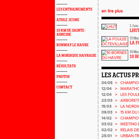
LES ENTRAINEMENTS
en lire plus
ATHLE JEUNE
1 Juin
10 KM DE SAINTE-
LHU
ADRESSE
15 Mai
LA F
RUNWAY LE HAVRE
10 Mai
LA NORDIQUE HAVRAISE
10 B
RÉSULTATS
LES ACTUS P
PHOTOS
04/05
>
CHAMPIO
CONTACT
12/04
>
MARATHO
12/04
>
LES FOUL
23/03
>
ARBORET
15/03
>
LA NORDI
09/03
>
15 KM DU
14/02
>
CHAMPIO
MASTERS
03/02
>
MEETING 
02/02
>
RELAIS DE
25/01
>
URBAN TR