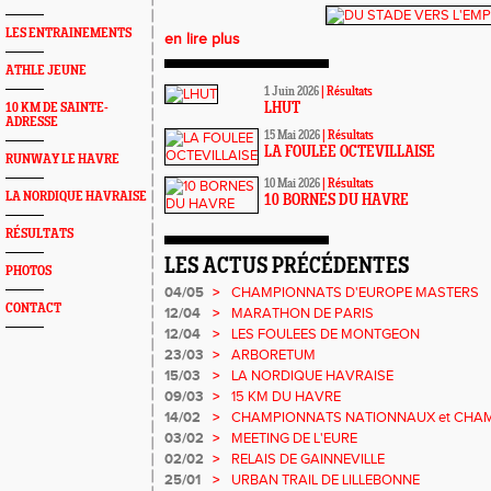
LES ENTRAINEMENTS
en lire plus
ATHLE JEUNE
1 Juin 2026
|
Résultats
10 KM DE SAINTE-
LHUT
ADRESSE
15 Mai 2026
|
Résultats
LA FOULEE OCTEVILLAISE
RUNWAY LE HAVRE
10 Mai 2026
|
Résultats
LA NORDIQUE HAVRAISE
10 BORNES DU HAVRE
RÉSULTATS
LES ACTUS PRÉCÉDENTES
PHOTOS
04/05
>
CHAMPIONNATS D'EUROPE MASTERS
CONTACT
12/04
>
MARATHON DE PARIS
12/04
>
LES FOULEES DE MONTGEON
23/03
>
ARBORETUM
15/03
>
LA NORDIQUE HAVRAISE
09/03
>
15 KM DU HAVRE
14/02
>
CHAMPIONNATS NATIONNAUX et CHA
MASTERS
03/02
>
MEETING DE L'EURE
02/02
>
RELAIS DE GAINNEVILLE
25/01
>
URBAN TRAIL DE LILLEBONNE