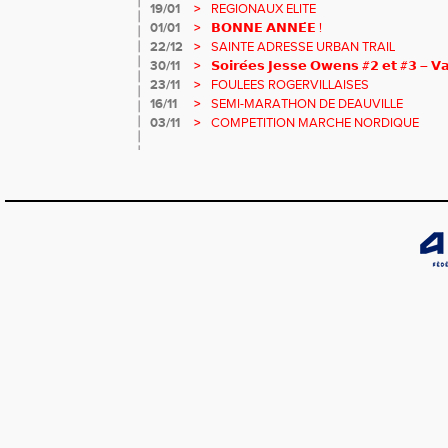
19/01
>
REGIONAUX ELITE
01/01
>
𝗕𝗢𝗡𝗡𝗘 𝗔𝗡𝗡𝗘́𝗘 !
22/12
>
SAINTE ADRESSE URBAN TRAIL
30/11
>
𝗦𝗼𝗶𝗿𝗲́𝗲𝘀 𝗝𝗲𝘀𝘀𝗲 𝗢𝘄𝗲𝗻𝘀 #𝟮 𝗲𝘁 #𝟯 – 𝗩𝗮
23/11
>
FOULEES ROGERVILLAISES
16/11
>
SEMI-MARATHON DE DEAUVILLE
03/11
>
COMPETITION MARCHE NORDIQUE